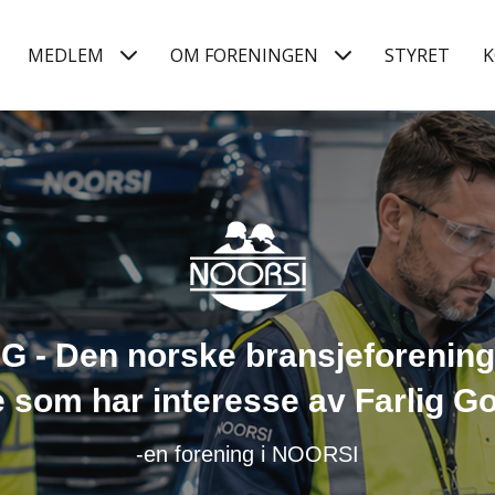
MEDLEM
OM FORENINGEN
STYRET
K
 - Den norske bransjeforening
e som har interesse av Farlig G
-en forening i NOORSI