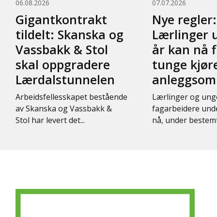
06.08.2026
07.07.2026
Gigantkontrakt
Nye regler:
tildelt: Skanska og
Lærlinger 
Vassbakk & Stol
år kan nå f
skal oppgradere
tunge kjør
Lærdalstunnelen
anleggsom
Arbeidsfellesskapet bestående
Lærlinger og ung
av Skanska og Vassbakk &
fagarbeidere unde
Stol har levert det...
nå, under bestemte