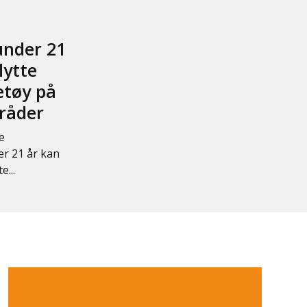
under 21
lytte
etøy på
råder
e
r 21 år kan
...